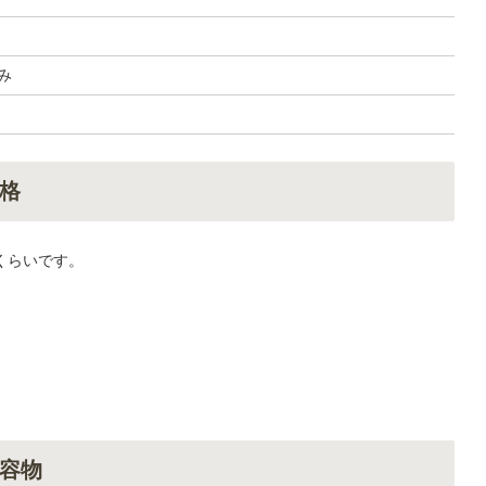
み
格
円くらいです。
容物