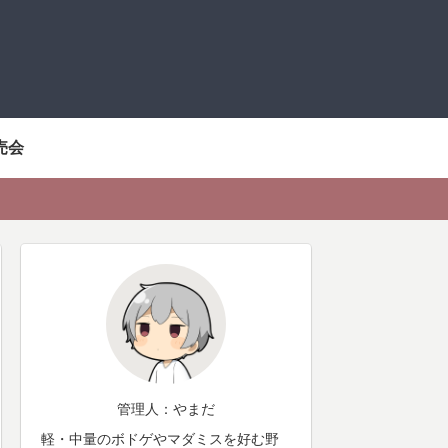
売会
管理人：やまだ
軽・中量のボドゲやマダミスを好む野