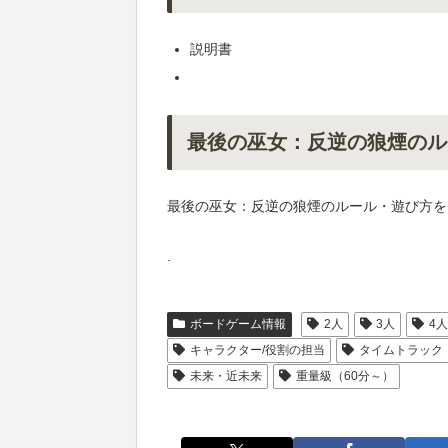
説明書
最後の巫女：反逆の狼煙のル
最後の巫女：反逆の狼煙のルール・遊び方を
.
ボードゲーム情報
2人
3人
4
キャラクター/役割の担当
タイムトラック
未来・近未来
重量級（60分～）