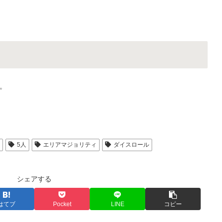
。
人
5人
エリアマジョリティ
ダイスロール
シェアする
はてブ
Pocket
LINE
コピー