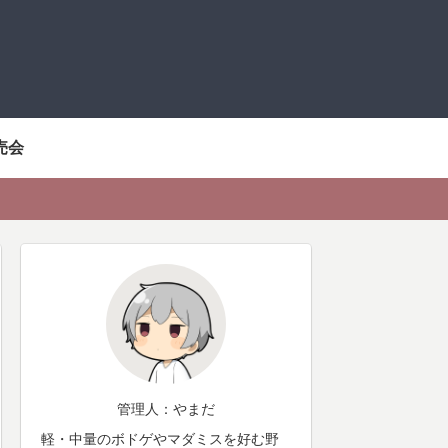
売会
管理人：やまだ
軽・中量のボドゲやマダミスを好む野