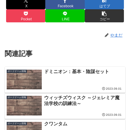
X
Facebook
はてブ
Pocket
LINE
コピー
やまだ
関連記事
ドミニオン：基本・陰謀セット
ボードゲーム情報
2023.09.01
ウィッチズウィスク ～ジェレミア魔
ボードゲーム情報
法学校の訓練法～
2023.09.01
クワンタム
ボードゲーム情報