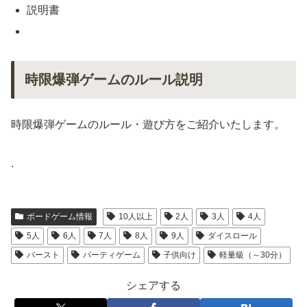
説明書
時限爆弾ゲームのルール説明
時限爆弾ゲームのルール・遊び方をご紹介いたします。
.
ボードゲーム情報
10人以上
2人
3人
4人
5人
6人
7人
8人
9人
ダイスロール
バースト
パーティゲーム
子供向け
軽量級（～30分）
シェアする