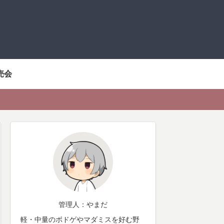
売会
管理人：やまだ
軽・中量のボドゲやマダミスを好む野