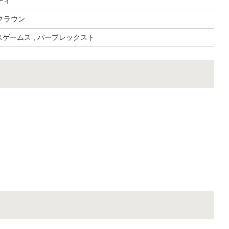
ディ
クラウン
マスゲームス , パープレックスト