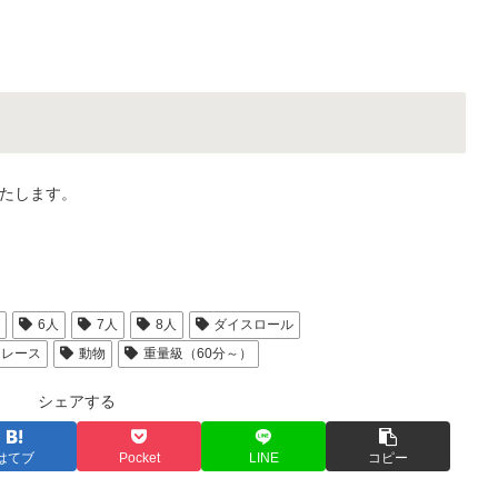
たします。
人
6人
7人
8人
ダイスロール
レース
動物
重量級（60分～）
シェアする
はてブ
Pocket
LINE
コピー