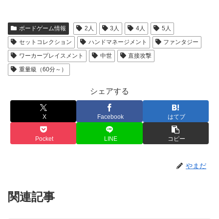
ボードゲーム情報
2人
3人
4人
5人
セットコレクション
ハンドマネージメント
ファンタジー
ワーカープレイスメント
中世
直接攻撃
重量級（60分～）
シェアする
X
Facebook
はてブ
Pocket
LINE
コピー
やまだ
関連記事