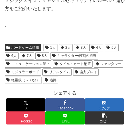
マジックメイズ：マキシマムセキュリティのルール・遊び
方をご紹介いたします。
.
ボードゲーム情報
1人
2人
3人
4人
5人
6人
7人
8人
キャラクター/役割の担当
コミュニケーション禁止
タイル・カード配置
ファンタジー
モジュラーボード
リアルタイム
協力プレイ
軽量級（～30分）
迷路
シェアする
X
Facebook
はてブ
Pocket
LINE
コピー