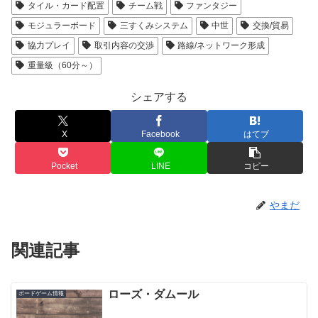
タイル・カード配置
チーム戦
ファンタジー
モジュラーボード
三すくみシステム
中世
交換/貿易
協力プレイ
取引内容の交渉
路線/ネットワーク形成
重量級（60分～）
シェアする
X
Facebook
はてブ
Pocket
LINE
コピー
やまだ
関連記事
ローズ・ダムール
ボードゲーム情報