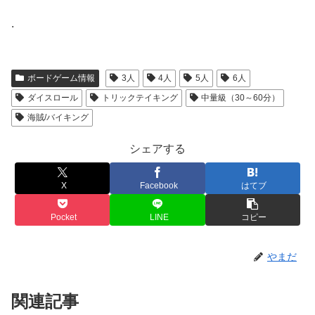
.
ボードゲーム情報
3人
4人
5人
6人
ダイスロール
トリックテイキング
中量級（30～60分）
海賊/バイキング
シェアする
X
Facebook
はてブ
Pocket
LINE
コピー
やまだ
関連記事