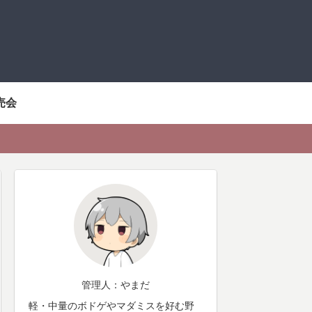
売会
管理人：やまだ
軽・中量のボドゲやマダミスを好む野