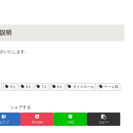
説明
介いたします。
人
5人
6人
7人
8人
ダイスロール
チーム戦
シェアする
はてブ
Pocket
LINE
コピー