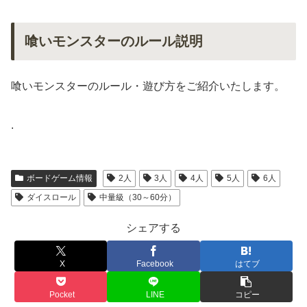
喰いモンスターのルール説明
喰いモンスターのルール・遊び方をご紹介いたします。
.
ボードゲーム情報
2人
3人
4人
5人
6人
ダイスロール
中量級（30～60分）
シェアする
X
Facebook
はてブ
Pocket
LINE
コピー