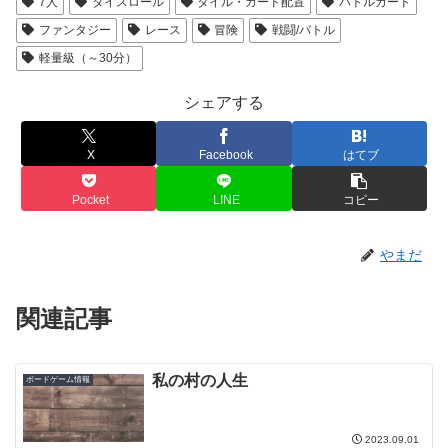
7人
ダイスロール
タイル・カード配置
バトルカード
ファンタジー
レース
冒険
戦闘/バトル
軽量級（～30分）
シェアする
X
Facebook
はてブ
Pocket
LINE
コピー
やまだ
関連記事
私の村の人生
ボードゲーム情報
2023.09.01