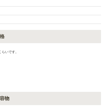
格
円くらいです。
容物