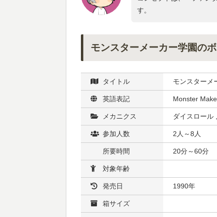
す。
モンスターメーカー学園のボ
タイトル
モンスターメ
英語表記
Monster Make
メカニクス
ダイスロール 
参加人数
2人～8人
所要時間
20分～60分
対象年齢
発売日
1990年
箱サイズ