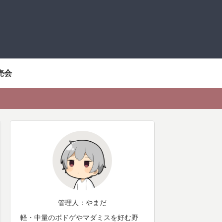
売会
管理人：やまだ
軽・中量のボドゲやマダミスを好む野