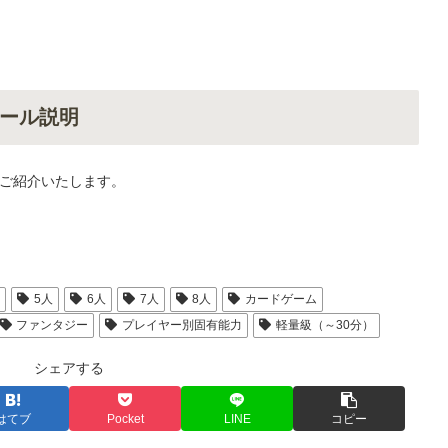
ール説明
ご紹介いたします。
人
5人
6人
7人
8人
カードゲーム
ファンタジー
プレイヤー別固有能力
軽量級（～30分）
シェアする
はてブ
Pocket
LINE
コピー