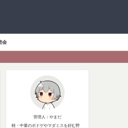
売会
管理人：やまだ
軽・中量のボドゲやマダミスを好む野