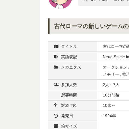
古代ローマの新しいゲームの
タイトル
古代ローマの
英語表記
Neue Spiele i
メカニクス
オークション 
メモリー , 推
参加人数
2人～7人
所要時間
10分前後
対象年齢
10歳～
発売日
1994年
箱サイズ