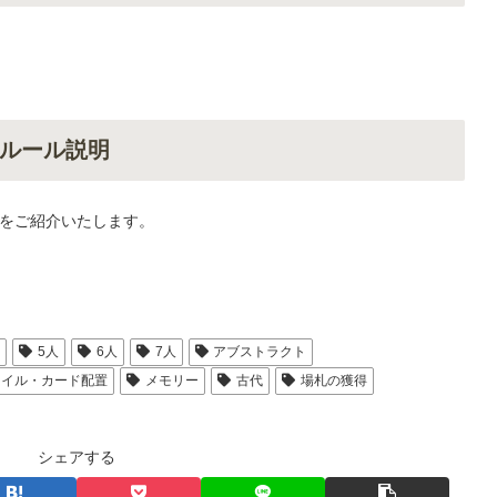
ルール説明
をご紹介いたします。
人
5人
6人
7人
アブストラクト
タイル・カード配置
メモリー
古代
場札の獲得
シェアする