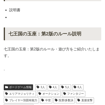
説明書
七王国の玉座：第2版のルール説明
七王国の玉座：第2版のルール・遊び方をご紹介いたしま
す。
.
ボードゲーム情報
3人
4人
5人
6人
エリアマジョリティ
オークション
ファンタジー
プレイヤー別固有能力
中世
投票/多数決
直接攻撃