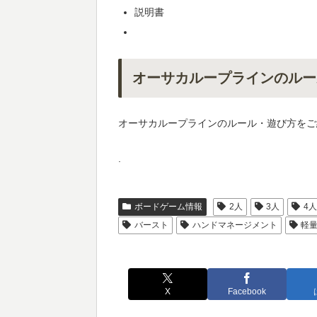
説明書
オーサカループラインのルー
オーサカループラインのルール・遊び方をご
.
ボードゲーム情報
2人
3人
4
バースト
ハンドマネージメント
軽量
X
Facebook