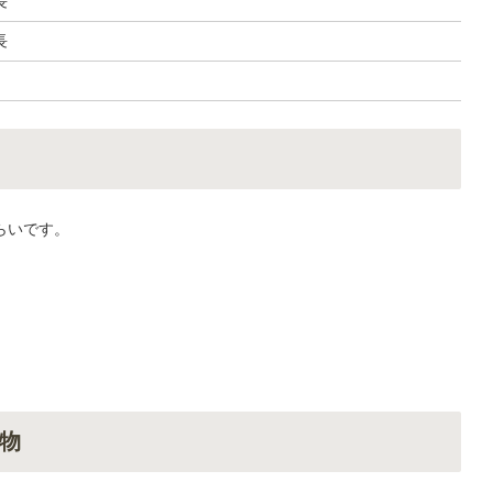
長
長
らいです。
物