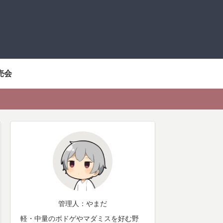
売会
管理人：やまだ
軽・中量のボドゲやマダミスを好む野