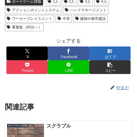
ボードゲーム情報
1人
2人
3人
4人
アクションポイントシステム
ハンドマネージメント
ワーカープレイスメント
中世
建物や都市建設
重量級（60分～）
シェアする
X
Facebook
はてブ
Pocket
LINE
コピー
やまだ
関連記事
スクラブル
ボードゲーム情報