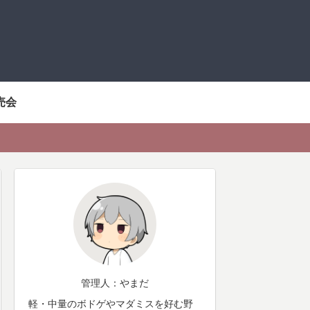
売会
管理人：やまだ
軽・中量のボドゲやマダミスを好む野