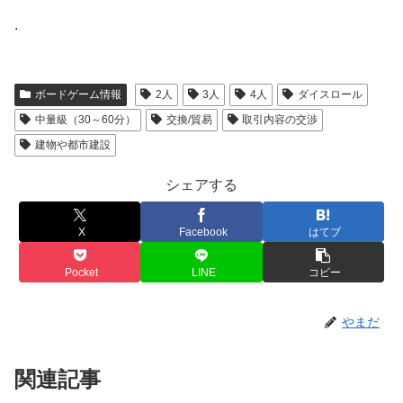
.
ボードゲーム情報
2人
3人
4人
ダイスロール
中量級（30～60分）
交換/貿易
取引内容の交渉
建物や都市建設
シェアする
X
Facebook
はてブ
Pocket
LINE
コピー
やまだ
関連記事