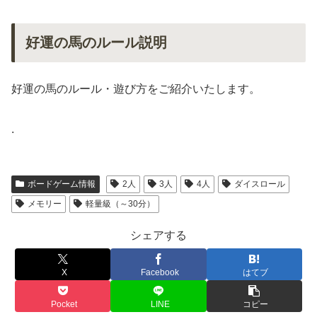
好運の馬のルール説明
好運の馬のルール・遊び方をご紹介いたします。
.
ボードゲーム情報
2人
3人
4人
ダイスロール
メモリー
軽量級（～30分）
シェアする
X
Facebook
はてブ
Pocket
LINE
コピー