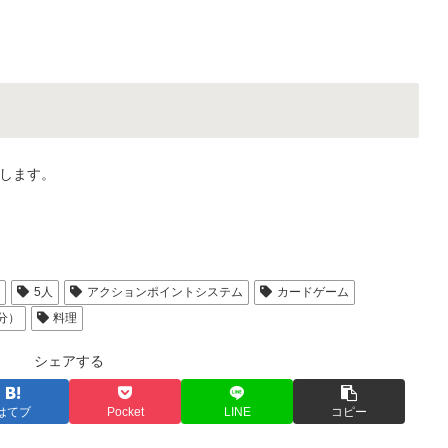
します。
人
5人
アクションポイントシステム
カードゲーム
分）
料理
シェアする
はてブ
Pocket
LINE
コピー