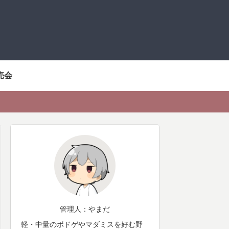
売会
管理人：やまだ
軽・中量のボドゲやマダミスを好む野