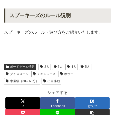
スプーキーズのルール説明
スプーキーズのルール・遊び方をご紹介いたします。
.
ボードゲーム情報
2人
3人
4人
5人
ダイスロール
チキンレース
ホラー
中量級（30～60分）
出目移動
シェアする
X
Facebook
はてブ