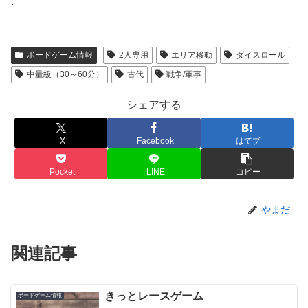
.
ボードゲーム情報
2人専用
エリア移動
ダイスロール
中量級（30～60分）
古代
戦争/軍事
シェアする
X
Facebook
はてブ
Pocket
LINE
コピー
やまだ
関連記事
きっとレースゲーム
ボードゲーム情報