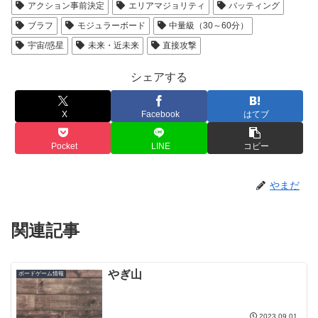
アクション事前決定
エリアマジョリティ
バッティング
ブラフ
モジュラーボード
中量級（30～60分）
宇宙/惑星
未来・近未来
直接攻撃
シェアする
X
Facebook
はてブ
Pocket
LINE
コピー
やまだ
関連記事
やぎ山
ボードゲーム情報
2023.09.01