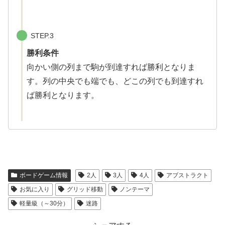
STEP.3
勝利条件
向かい側の列まで駒が到達すれば勝利となりま
す。列の中央でも端でも、どこの列でも到達すれ
ば勝利となります。
ボードゲーム情報
2人
3人
4人
アブストラクト
お気に入り
グリッド移動
ノンテーマ
軽量級（～30分）
迷路