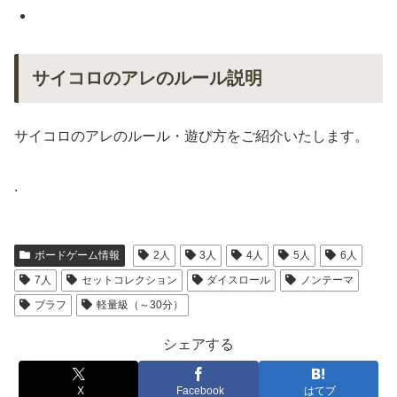
サイコロのアレのルール説明
サイコロのアレのルール・遊び方をご紹介いたします。
.
ボードゲーム情報
2人
3人
4人
5人
6人
7人
セットコレクション
ダイスロール
ノンテーマ
ブラフ
軽量級（～30分）
シェアする
X
Facebook
はてブ