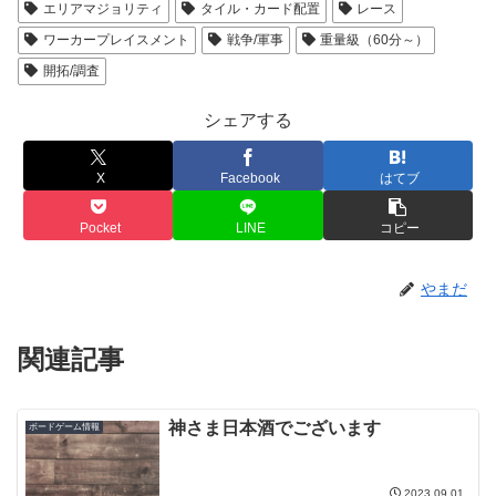
エリアマジョリティ
タイル・カード配置
レース
ワーカープレイスメント
戦争/軍事
重量級（60分～）
開拓/調査
シェアする
X
Facebook
はてブ
Pocket
LINE
コピー
やまだ
関連記事
神さま日本酒でございます
ボードゲーム情報
2023.09.01