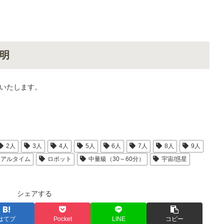
明
いたします。
2人
3人
4人
5人
6人
7人
8人
9人
リアルタイム
ロボット
中量級（30～60分）
宇宙/惑星
シェアする
はてブ
Pocket
LINE
コピー