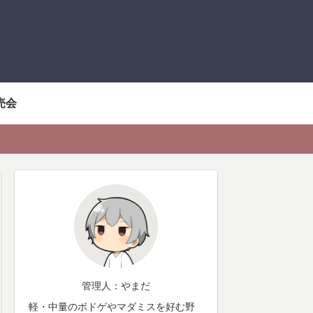
売会
管理人：やまだ
軽・中量のボドゲやマダミスを好む野