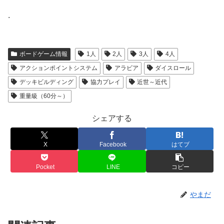
.
ボードゲーム情報
1人
2人
3人
4人
アクションポイントシステム
アラビア
ダイスロール
デッキビルディング
協力プレイ
近世～近代
重量級（60分～）
シェアする
X
Facebook
はてブ
Pocket
LINE
コピー
やまだ