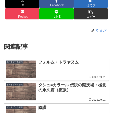
X
Facebook
はてブ
Pocket
LINE
コピー
やまだ
関連記事
フォルム・トラヤヌム
ボードゲーム情報
2023.09.01
タシュ=カラール 伝説の闘技場：極北
ボードゲーム情報
の永久霜（拡張）
2023.09.01
陰謀
ボードゲーム情報