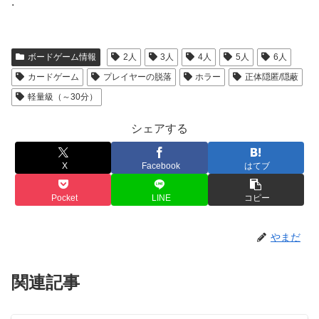
.
ボードゲーム情報
2人
3人
4人
5人
6人
カードゲーム
プレイヤーの脱落
ホラー
正体隠匿/隠蔽
軽量級（～30分）
シェアする
X
Facebook
はてブ
Pocket
LINE
コピー
やまだ
関連記事