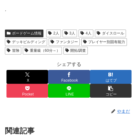
.
ボードゲーム情報
2人
3人
4人
ダイスロール
デッキビルディング
ファンタジー
プレイヤー別固有能力
冒険
重量級（60分～）
開拓/調査
シェアする
X
Facebook
はてブ
Pocket
LINE
コピー
やまだ
関連記事