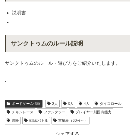
説明書
サンクトゥムのルール説明
サンクトゥムのルール・遊び方をご紹介いたします。
.
ボードゲーム情報
2人
3人
4人
ダイスロール
チキンレース
ファンタジー
プレイヤー別固有能力
冒険
戦闘/バトル
重量級（60分～）
シェアする