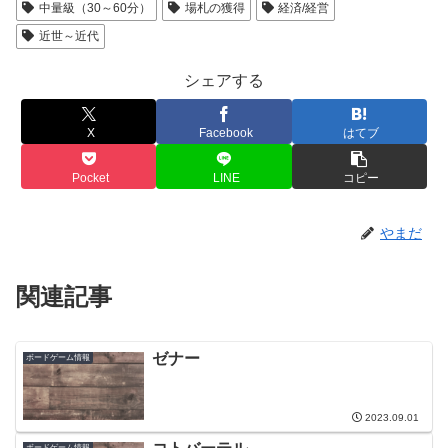
中量級（30～60分）
場札の獲得
経済/経営
近世～近代
シェアする
X
Facebook
はてブ
Pocket
LINE
コピー
やまだ
関連記事
ゼナー
ボードゲーム情報
2023.09.01
ボードゲーム情報