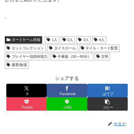
.
ボードゲーム情報
1人
2人
3人
4人
セットコレクション
ダイスロール
タイル・カード配置
プレイヤー別固有能力
中量級（30～60分）
文明
農業/牧場
シェアする
X
Facebook
はてブ
Pocket
LINE
コピー
やまだ