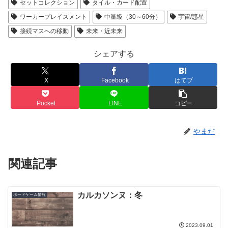
セットコレクション
タイル・カード配置
ワーカープレイスメント
中量級（30～60分）
宇宙/惑星
接続マスへの移動
未来・近未来
シェアする
X
Facebook
はてブ
Pocket
LINE
コピー
やまだ
関連記事
カルカソンヌ：冬
ボードゲーム情報
2023.09.01