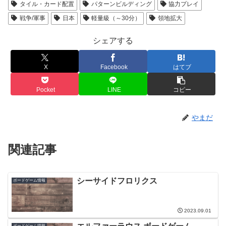
タイル・カード配置
パターンビルディング
協力プレイ
戦争/軍事
日本
軽量級（～30分）
領地拡大
シェアする
X
Facebook
はてブ
Pocket
LINE
コピー
やまだ
関連記事
シーサイドフロリクス
ボードゲーム情報
2023.09.01
ボードゲーム情報