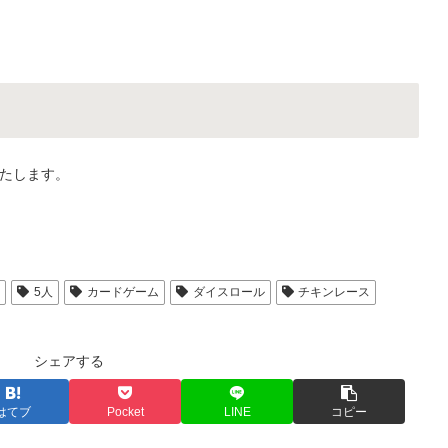
たします。
人
5人
カードゲーム
ダイスロール
チキンレース
シェアする
はてブ
Pocket
LINE
コピー