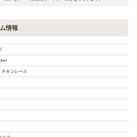
ム情報
ギ
cker
, チキンレース