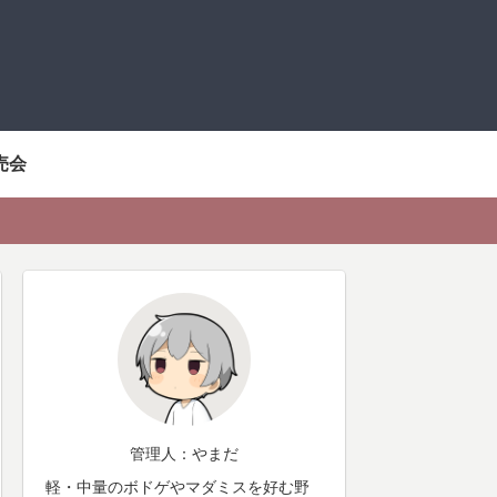
売会
管理人：やまだ
軽・中量のボドゲやマダミスを好む野