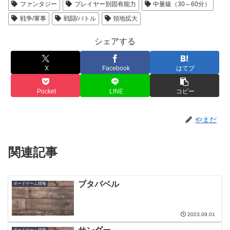
ファンタジー
プレイヤー別固有能力
中量級（30～60分）
戦争/軍事
戦闘/バトル
領地拡大
シェアする
X
Facebook
はてブ
Pocket
LINE
コピー
やまだ
関連記事
ブタバベル
ボードゲーム情報
2023.09.01
ボードゲーム情報