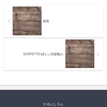
薙兎
SOSPETTO-訝しい武器職人-
© ゆぷしろん