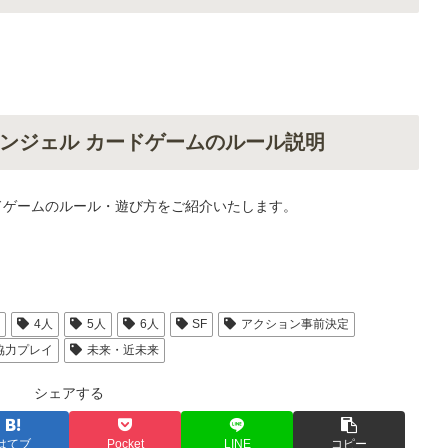
ンジェル カードゲームのルール説明
ドゲームのルール・遊び方をご紹介いたします。
人
4人
5人
6人
SF
アクション事前決定
協力プレイ
未来・近未来
シェアする
はてブ
Pocket
LINE
コピー