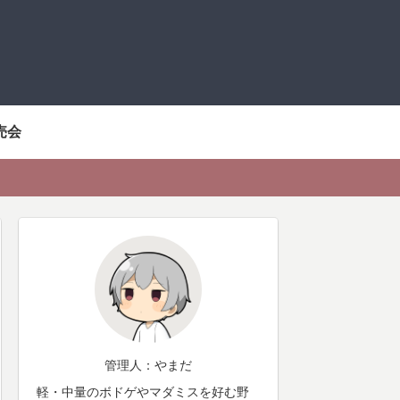
売会
管理人：やまだ
軽・中量のボドゲやマダミスを好む野