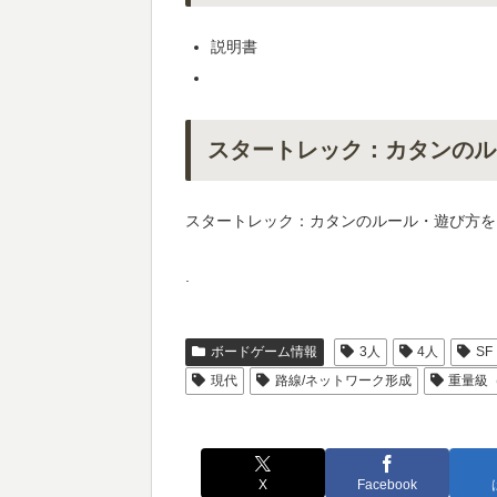
説明書
スタートレック：カタンのル
スタートレック：カタンのルール・遊び方を
.
ボードゲーム情報
3人
4人
SF
現代
路線/ネットワーク形成
重量級（
X
Facebook