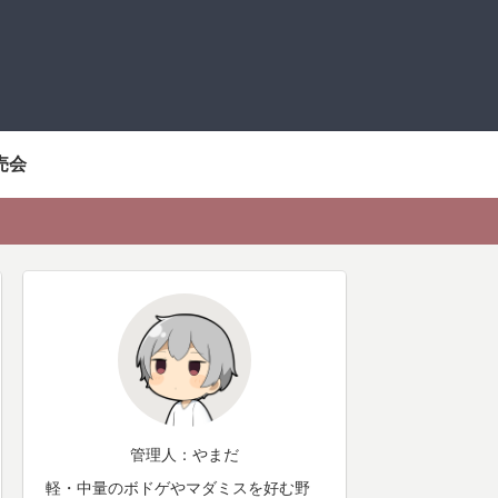
売会
管理人：やまだ
軽・中量のボドゲやマダミスを好む野