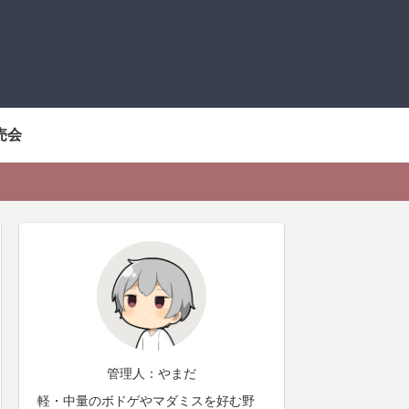
売会
管理人：やまだ
軽・中量のボドゲやマダミスを好む野