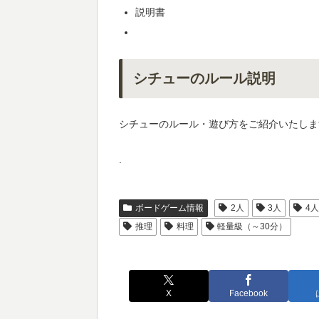
説明書
シチューのルール説明
シチューのルール・遊び方をご紹介いたしま
.
ボードゲーム情報
2人
3人
4
推理
料理
軽量級（～30分）
X
Facebook