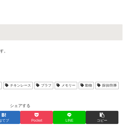
す。
人
チキンレース
ブラフ
メモリー
動物
探偵/刑事
シェアする
はてブ
Pocket
LINE
コピー