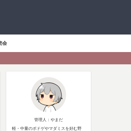
売会
管理人：やまだ
軽・中量のボドゲやマダミスを好む野