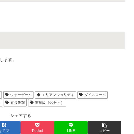
します。
人
ウォーゲーム
エリアマジョリティ
ダイスロール
動
直接攻撃
重量級（60分～）
シェアする
はてブ
Pocket
LINE
コピー