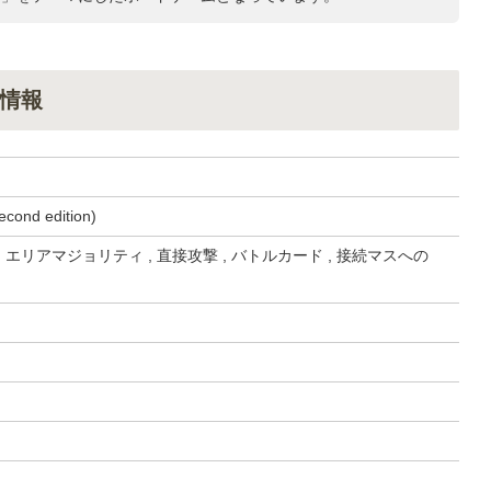
情報
econd edition)
 エリアマジョリティ , 直接攻撃 , バトルカード , 接続マスへの