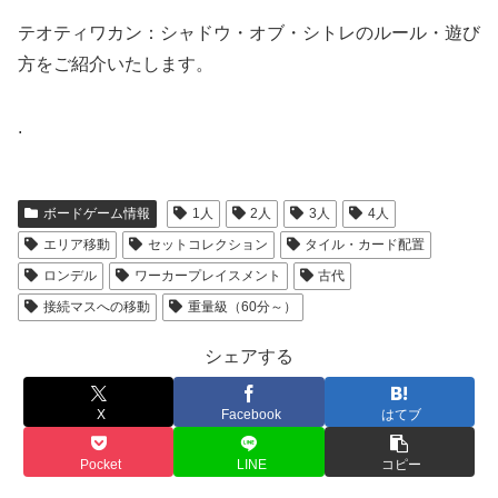
テオティワカン：シャドウ・オブ・シトレのルール・遊び
方をご紹介いたします。
.
ボードゲーム情報
1人
2人
3人
4人
エリア移動
セットコレクション
タイル・カード配置
ロンデル
ワーカープレイスメント
古代
接続マスへの移動
重量級（60分～）
シェアする
X
Facebook
はてブ
Pocket
LINE
コピー