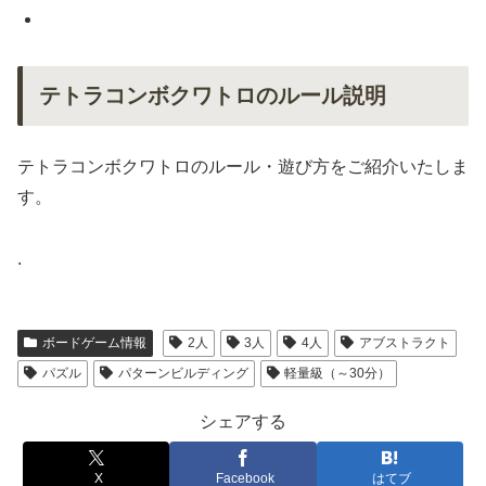
テトラコンボクワトロのルール説明
テトラコンボクワトロのルール・遊び方をご紹介いたしま
す。
.
ボードゲーム情報
2人
3人
4人
アブストラクト
パズル
パターンビルディング
軽量級（～30分）
シェアする
X
Facebook
はてブ