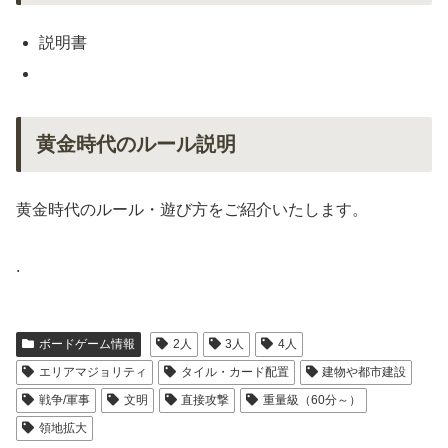
説明書
黄金時代のルール説明
黄金時代のルール・遊び方をご紹介いたします。
.
ボードゲーム情報
2人
3人
4人
エリアマジョリティ
タイル・カード配置
建物や都市建設
戦争/軍事
文明
直接攻撃
重量級（60分～）
領地拡大