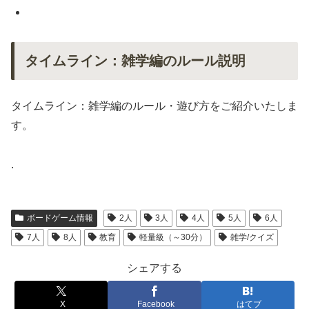
タイムライン：雑学編のルール説明
タイムライン：雑学編のルール・遊び方をご紹介いたしま
す。
.
ボードゲーム情報
2人
3人
4人
5人
6人
7人
8人
教育
軽量級（～30分）
雑学/クイズ
シェアする
X
Facebook
はてブ