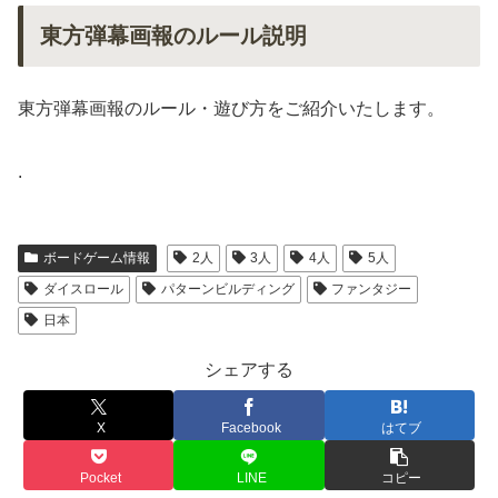
東方弾幕画報のルール説明
東方弾幕画報のルール・遊び方をご紹介いたします。
.
ボードゲーム情報
2人
3人
4人
5人
ダイスロール
パターンビルディング
ファンタジー
日本
シェアする
X
Facebook
はてブ
Pocket
LINE
コピー