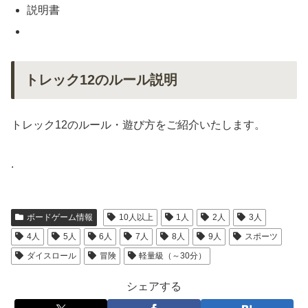
説明書
トレック12のルール説明
トレック12のルール・遊び方をご紹介いたします。
.
ボードゲーム情報
10人以上
1人
2人
3人
4人
5人
6人
7人
8人
9人
スポーツ
ダイスロール
冒険
軽量級（～30分）
シェアする