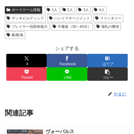
ボードゲーム情報
1人
2人
3人
4人
デッキビルディング
ハンドマネージメント
ファンタジー
プレイヤー別固有能力
中量級（30～60分）
場札の獲得
船/航海
シェアする
X
Facebook
はてブ
Pocket
LINE
コピー
やまだ
関連記事
ヴォーパルス
ボードゲーム情報